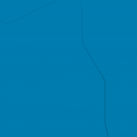
Praxis
Praxis
Bad Arolsen
Wolfhagen
Praxis
Praxis
Bad Emstal
Naumburg
Praxis
Twiste