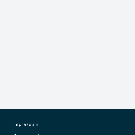
Impressum