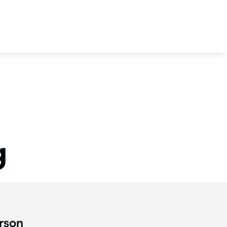
ngebote
Termin anfragen
Termin buchen
g
rson